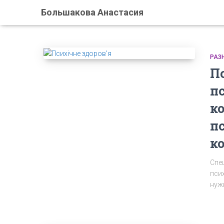
Большакова Анастасия
РАЗ
П
п
к
п
к
Спе
пси
нуж