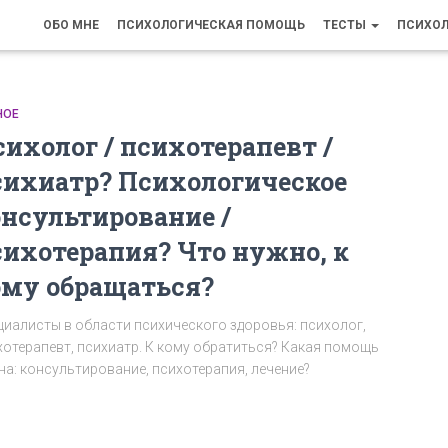
ОБО МНЕ
ПСИХОЛОГИЧЕСКАЯ ПОМОЩЬ
ТЕСТЫ
ПСИХО
НОЕ
сихолог / психотерапевт /
сихиатр? Психологическое
онсультирование /
сихотерапия? Что нужно, к
ому обращаться?
циалисты в области психического здоровья: психолог,
хотерапевт, психиатр. К кому обратиться? Какая помощь
на: консультирование, психотерапия, лечение?