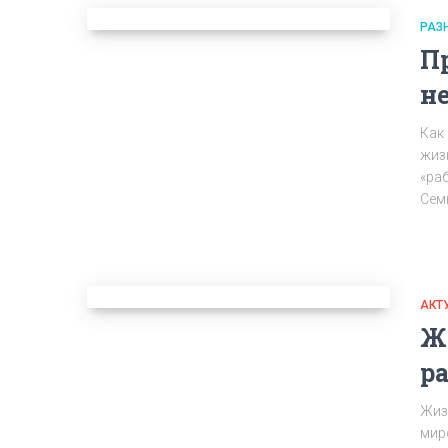
РАЗ
П
н
Как
жиз
«ра
Сем
АКТ
Ж
р
Жиз
мир